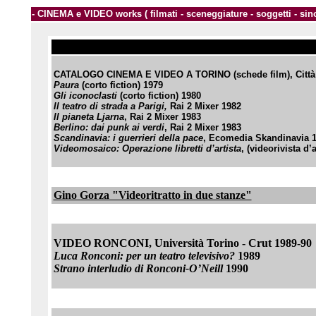
- CINEMA e VIDEO works ( filmati - sceneggiature - soggetti - sin
CATALOGO CINEMA E VIDEO A TORINO (schede film), Città 
Paura
(corto fiction) 1979
Gli iconoclasti
(corto fiction) 1980
Il teatro di strada a Parigi,
Rai 2 Mixer 1982
Il pianeta Ljarna
, Rai 2 Mixer 1983
Berlino: dai punk ai verdi
, Rai 2 Mixer 1983
Scandinavia: i guerrieri della pace
, Ecomedia Skandinavia 
Videomosaico: Operazione libretti d’artista
, (videorivista d
Gino Gorza "Videoritratto in due stanze"
VIDEO RONCONI, Università Torino - Crut 1989-90
Luca Ronconi: per un teatro televisivo?
1989
Strano interludio di Ronconi-O’Neill
1990