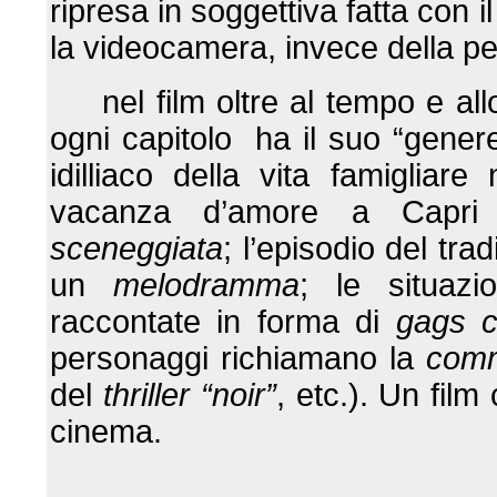
ripresa in soggettiva fatta con i
la videocamera, invece della pe
nel film oltre al tempo e al
ogni capitolo ha il suo “gene
idilliaco della vita famiglia
vacanza d’amore a Capri
sceneggiata
; l’episodio del tr
un
melodramma
; le situaz
raccontate in forma di
gags 
personaggi richiamano la
com
del
thriller “noir”
, etc.). Un fil
cinema.