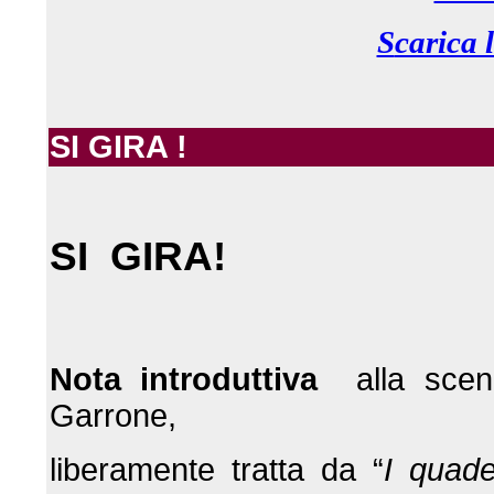
S
carica 
SI GIRA !
SI GIRA!
Nota introduttiva
alla scene
Garrone,
liberamente tratta da “
I quade